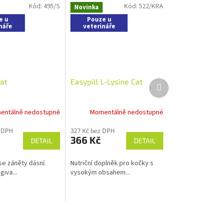
Kód:
495/S
Kód:
522/KRA
Novinka
e u
Pouze u
náře
veterináře
at
Easypill L-Lysine Cat
Další
produkt
entálně nedostupné
Momentálně nedostupné
 DPH
327 Kč bez DPH
366 Kč
DETAIL
DETAIL
se záněty dásní.
Nutriční doplněk pro kočky s
giva...
vysokým obsahem...