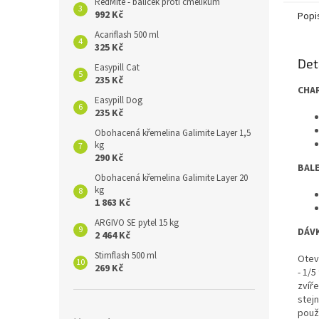
RedMite - balíček proti čmelíkům
992 Kč
Popi
Acariflash 500 ml
325 Kč
Det
Easypill Cat
235 Kč
CHA
Easypill Dog
235 Kč
Obohacená křemelina Galimite Layer 1,5
kg
290 Kč
BALE
Obohacená křemelina Galimite Layer 20
kg
1 863 Kč
ARGIVO SE pytel 15 kg
DÁV
2 464 Kč
Stimflash 500 ml
Otevř
269 Kč
- 1/5
zvíře
stejn
použi