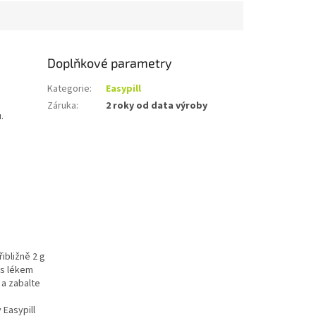
Doplňkové parametry
Kategorie
:
Easypill
Záruka
:
2 roky od data výroby
.
ibližně 2 g
u s lékem
 a zabalte
 Easypill