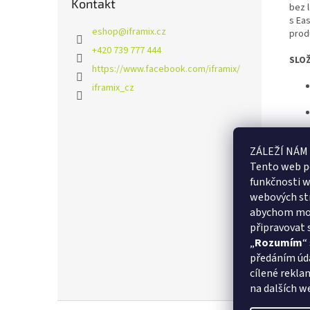
Kontakt
bez 
s Eas
eshop
@
iframix.cz
prod
+420 739 777 444
SLOŽ
https://www.facebook.com/iframix/
iframix_cz
SKL
ZÁLEŽÍ NÁM
Tento web p
Sklad
funkčnosti w
webových st
abychom moh
připravovat 
„
Rozumím
“
předáním úda
cílené reklam
na dalších w
Z