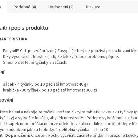
s
Podobné (4)
Hodnocení (2)
Diskuze
ailní popis produktu
RAKTERISTIKA
Easypill® Cat je tzv. "prázdný Easypill", který se používá pro schování léku
Díky vysoké chutnosti zajistí, že lék zvíře bez problému přijme.
Snadno dělitelné tyčinky v sáčcích.
NÍ
sáček - 4 tyčinky po 10 g (čistá hmotnost 40 g)
krabička - 30 tyčinek po 10 g (čistá hmotnost 300 g)
KOVÁNÍ
ete balení a nakrájejte tyčinku nožem. Skryjte tabletku v kousku tyčinky (př
 tyčinky) a vytvořte kuličku, aby lék nebyl vidět. Podejte vytvořenou kuličk
ti. U kapek nebo prášku nejprve udělejte v kuličce důlek a poté přidejte lék
ým způsobem jako u tabletky. 1 dělitelná tyčinka = až na 10
tí.
Doporučení:
Chcete-li kočku vycvičit, začněte přidáním prázdné kuličky