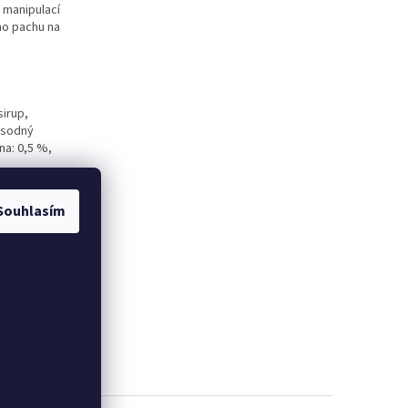
 manipulací
ého pachu na
irup,
 sodný
na: 0,5 %,
Souhlasím