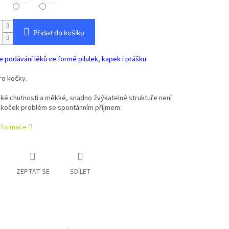
Přidat do košíku
 podávání léků ve formě pilulek, kapek i prášku.
ro kočky.
ké chutnosti a měkké, snadno žvýkatelné struktuře není
y koček problém se spontánním příjmem.
informace
ZEPTAT SE
SDÍLET