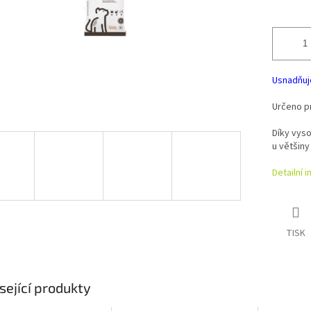
Usnadňuje
Určeno p
Díky vyso
u většin
Detailní 
TISK
sející produkty