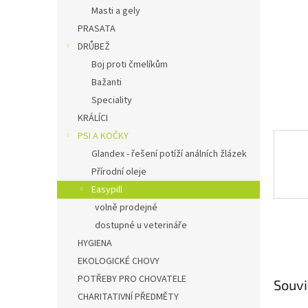
n
Masti a gely
e
PRASATA
l
DRŮBEŽ
Boj proti čmelíkům
Bažanti
Speciality
KRÁLÍCI
PSI A KOČKY
Glandex - řešení potíží análních žlázek
Přírodní oleje
Easypill
volně prodejné
dostupné u veterináře
HYGIENA
EKOLOGICKÉ CHOVY
POTŘEBY PRO CHOVATELE
Souvi
CHARITATIVNÍ PŘEDMĚTY