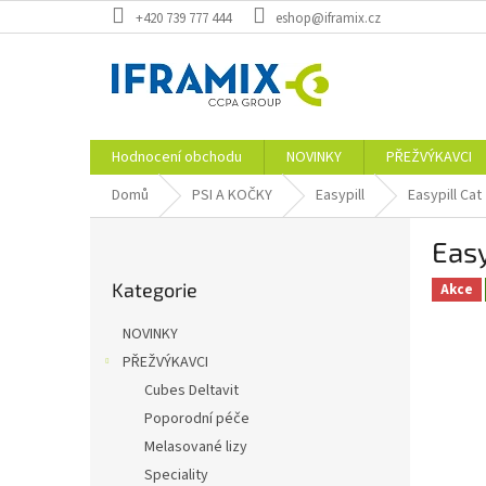
Přejít
+420 739 777 444
eshop@iframix.cz
na
obsah
Hodnocení obchodu
NOVINKY
PŘEŽVÝKAVCI
Domů
PSI A KOČKY
Easypill
Easypill Cat
P
Easy
o
Přeskočit
s
Kategorie
kategorie
Akce
t
r
NOVINKY
a
PŘEŽVÝKAVCI
n
Cubes Deltavit
n
í
Poporodní péče
p
Melasované lizy
a
Speciality