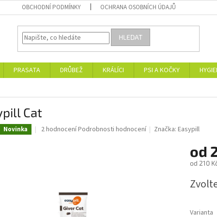
OBCHODNÍ PODMÍNKY
OCHRANA OSOBNÍCH ÚDAJŮ
HLEDAT
PRASATA
DRŮBEŽ
KRÁLÍCI
PSI A KOČKY
HYGIE
pill Cat
Průměrné
2 hodnocení
Podrobnosti hodnocení
Značka:
Easypill
Novinka
hodnocení
produktu
od
je
od
210 K
5,0
z
Měrná
Zvolt
5
cena:
hvězdiček.
Varianta