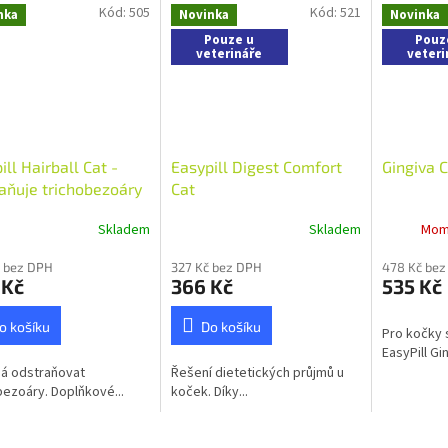
Kód:
505
Kód:
521
nka
Novinka
Novinka
Pouze u
Pouz
veterináře
veteri
ill Hairball Cat -
Easypill Digest Comfort
Gingiva C
aňuje trichobezoáry
Cat
Skladem
Skladem
Mom
 bez DPH
327 Kč bez DPH
478 Kč bez
 Kč
366 Kč
535 Kč
o košíku
Do košíku
Pro kočky 
EasyPill Gin
á odstraňovat
Řešení dietetických průjmů u
bezoáry. Doplňkové...
koček. Díky...