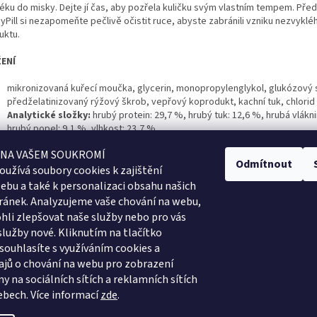
léku do misky. Dejte jí čas, aby pozřela kuličku svým vlastním tempem. Před
yPill si nezapomeňte pečlivě očistit ruce, abyste zabránili vzniku nezvykl
uktu.
ENÍ
mikronizovaná kuřecí moučka, glycerin, monopropylenglykol, glukózový s
předželatinizovaný rýžový škrob, vepřový koprodukt, kachní tuk, chlorid
Analytické složky:
hrubý protein: 29,7 %, hrubý tuk: 12,6 %, hrubá vlákni
hrubý popel: 9,1 %, vlhkost: 23,7 %
ADOVÁNÍ
 NA VAŠEM SOUKROMÍ
Odmítnout
oužívá soubory cookies k
zajištění
ujte v chladu a suchu. Po použití sáček těsně uzavřete.
ebu a také k personalizaci obsahu našich
ránek. Analyzujeme vaše chování na webu,
li zlepšovat naše služby nebo pro vás
služby nové. Kliknutím na tlačítko
 souhlasíte s využíváním cookies a
jů o chování na webu pro zobrazení
y na sociálních sítích a reklamních sítích
ebech.
Více informací
zde
.