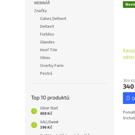
WEBINÁŘ
Novi
Značky
Cubes Deltavit
Deltavit
Furbliss
Glandex
Hoof Tite
Easyp
odstr
Olmix
Overby Farm
Pestrá
304 Kč
340
Top 10 produktů
D
Gibier Start
Pomáh
658 Kč
tricho
GALLISweet
396 Kč