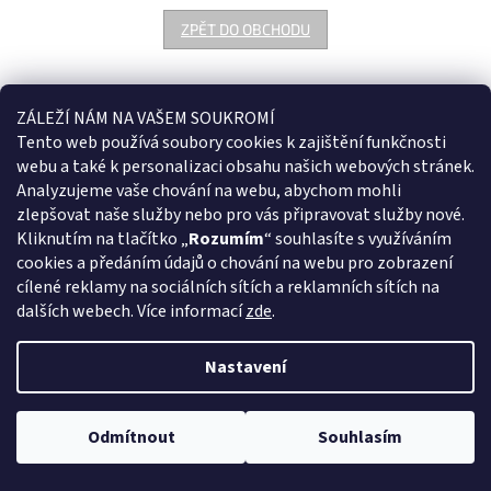
ZPĚT DO OBCHODU
100 % přírodní oleje lisované za studena pro zachování vitamínů a
ZÁLEŽÍ NÁM NA VAŠEM SOUKROMÍ
esenciálních nenasycených mastných kyselin. Přímo od českého
Tento web používá soubory cookies k
zajištění funkčnosti
pěstitele.
webu a také k personalizaci obsahu našich webových stránek.
Z
Analyzujeme vaše chování na webu, abychom mohli
á
zlepšovat naše služby nebo pro vás připravovat služby nové.
Vytvořil Shoptet
p
Kliknutím na tlačítko „
Rozumím
“ souhlasíte s využíváním
a
cookies a předáním údajů o chování na webu pro zobrazení
t
cílené reklamy na sociálních sítích a reklamních sítích na
Copyright 2026
Iframix e-shop
. Všechna práva vyhrazena.
Upravit
í
dalších webech.
Více informací
zde
.
nastavení cookies
Nastavení
Odmítnout
Souhlasím