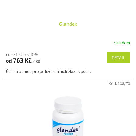
ů
Glandex
Skladem
od 681 Kč bez DPH
DETAIL
763 Kč
od
/ ks
Účinná pomoc pro potíže análních žlázek psů....
Kód:
138/70