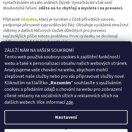
a
vymačkáváním obsahu análních žlázek. Vymačkávání však není
c
dlouhodobé řešení.
Jděte na to chytřeji a myslete i na prevenci.
í
p
Přípravek
Glandex
, který je vyroben z čistě přírodních surovin,
r
podporuje přirozené vyprazdňování žláz. Obsahuje vyvážené množství
v
vlákniny a dalších klíčových složek důležitých pro prevenci
k
nejčastějších příčin tohoto problému. První výsledky se dostavují
y
většinou po 3 až 5 týdnech podávání.
v
ZÁLEŽÍ NÁM NA VAŠEM SOUKROMÍ
ý
Všichni majitelé koček a psů ví, že není vždy snadné zvíře přesvědčit,
Tento web používá soubory cookies k
zajištění funkčnosti
p
aby si nějaký přípravek vzalo. U Glandexu toto nebezpečí nehrozí. Má
webu a také k personalizaci obsahu našich webových stránek.
i
totiž skvělou chuť a je v podobě žvýkacích válečků či ochuceného
s
Analyzujeme vaše chování na webu, abychom mohli
prášku. Pro vašeho mazlíčka bude Glandex pamlskem, na který se bude
u
těšit.
zlepšovat naše služby nebo pro vás připravovat služby nové.
Kliknutím na tlačítko „
Rozumím
“ souhlasíte s využíváním
Chcete i vy jednou provždy vyřešit nepříjemný problém
cookies a předáním údajů o chování na webu pro zobrazení
s análními žlázkami? Vyzkoušejte
Glandex
!
cílené reklamy na sociálních sítích a reklamních sítích na
Z
dalších webech.
Více informací
zde
.
á
Vytvořil Shoptet
p
Nastavení
a
t
Copyright 2026
Iframix e-shop
. Všechna práva vyhrazena.
Upravit