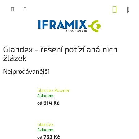
Přejít
NÁKUP
na
obsah
KOŠÍK
Glandex - řešení potíží análních
žlázek
Nejprodávanější
Glandex Powder
Skladem
914 Kč
od
Glandex
Skladem
763 Kč
od