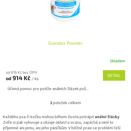
Glandex Powder
Skladem
od 816 Kč bez DPH
DETAIL
914 Kč
od
/ ks
Účinná pomoc pro potíže análních žlázek psů...
2
položek celkem
O
v
l
Každého psa či kočku mohou během života potrápit
anální žlázky
.
á
Zvíře si pak vykusuje a olizuje oblast u ocasu, zapáchá a není to
d
příjemné ani jemu, ani jeho páníčkům. V běžné praxi se problém řeší