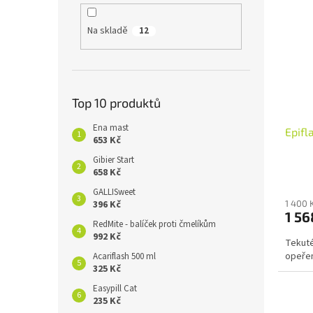
Na skladě
12
Top 10 produktů
Ena mast
Epifl
653 Kč
Gibier Start
658 Kč
GALLISweet
396 Kč
1 400 
1 56
RedMite - balíček proti čmelíkům
992 Kč
Tekuté
opeření
Acariflash 500 ml
325 Kč
Easypill Cat
235 Kč