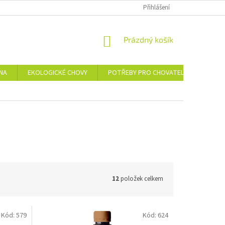
Přihlášení
NÁKUPNÍ
Prázdný košík
KOŠÍK
NA
EKOLOGICKÉ CHOVY
POTŘEBY PRO CHOVATELE
CHAR
12
položek celkem
Kód:
579
Kód:
624