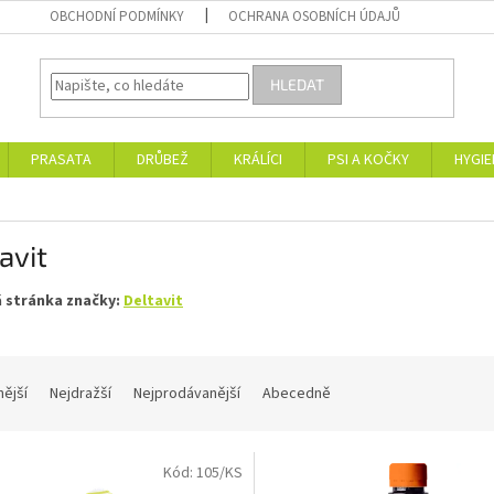
OBCHODNÍ PODMÍNKY
OCHRANA OSOBNÍCH ÚDAJŮ
HLEDAT
PRASATA
DRŮBEŽ
KRÁLÍCI
PSI A KOČKY
HYGIE
avit
 stránka značky:
Deltavit
nější
Nejdražší
Nejprodávanější
Abecedně
Kód:
105/KS