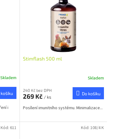
Stimflash 500 ml
Skladem
Skladem
240 Kč bez DPH
 košíku
Do košíku
269 Kč
/ ks
ení i
Posílení imunitního systému. Minimalizace...
Kód:
611
Kód:
108/4 K