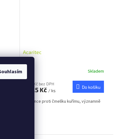
Acaritec
Skladem
Souhlasím
Skladem
2 996 Kč bez DPH
 košíku
Do košíku
3 625 Kč
/ ks
Prevence proti čmelíku kuřímu, významně
sníží...