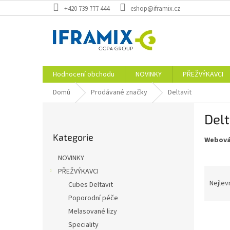
Přejít
+420 739 777 444
eshop@iframix.cz
na
obsah
Hodnocení obchodu
NOVINKY
PŘEŽVÝKAVCI
Domů
Prodávané značky
Deltavit
P
Delt
o
Přeskočit
s
Kategorie
kategorie
Webová
t
r
NOVINKY
a
Ř
PŘEŽVÝKAVCI
n
a
Nejlev
Cubes Deltavit
n
z
í
Poporodní péče
e
p
Melasované lizy
V
n
a
Speciality
ý
í