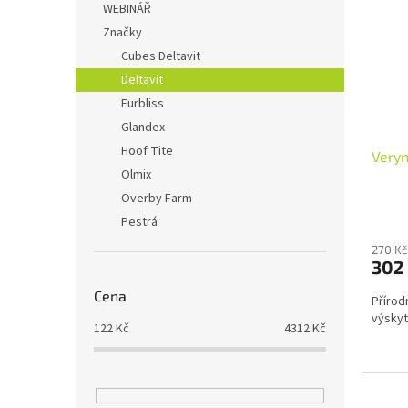
WEBINÁŘ
Značky
Cubes Deltavit
Deltavit
Furbliss
Glandex
Hoof Tite
Veryn
Olmix
Overby Farm
Pestrá
270 Kč
302
Cena
Přírod
výskyt
122
Kč
4312
Kč