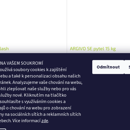
lash
ARGIVO SE pytel 15 kg
 NA VAŠEM SOUKROMÍ
Skladem
Odmítnout
oužívá soubory cookies k
zajištění
ebu a také k personalizaci obsahu našich
Kč bez DPH
2 200 Kč bez DPH
Do košíku
Do
ránek. Analyzujeme vaše chování na webu,
04 Kč
2 464 Kč
/ ks
/ pytel
li zlepšovat naše služby nebo pro vás
 doplňkové krmivo pro zlepšení
Stabilní trávení a snížení rizika
služby nové. Kliknutím na tlačítko
 a...
dietetického...
 souhlasíte s využíváním cookies a
jů o chování na webu pro zobrazení
O
y na sociálních sítích a reklamních sítích
v
ebech.
Více informací
zde
.
l