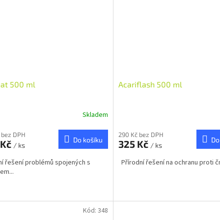
at 500 ml
Acariflash 500 ml
Skladem
 bez DPH
290 Kč bez DPH
Do košíku
Do
 Kč
325 Kč
/ ks
/ ks
ní řešení problémů spojených s
Přírodní řešení na ochranu proti 
em...
Kód:
348