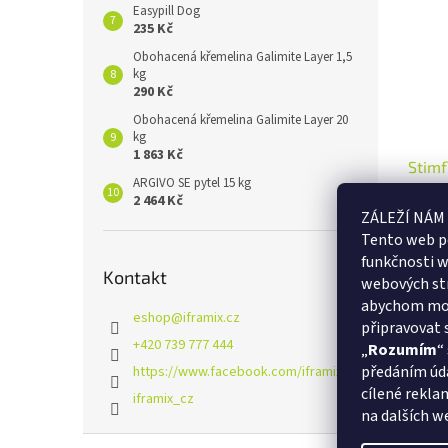
Easypill Dog
235 Kč
Obohacená křemelina Galimite Layer 1,5
kg
290 Kč
Obohacená křemelina Galimite Layer 20
kg
1 863 Kč
Stimf
ARGIVO SE pytel 15 kg
2 464 Kč
ZÁLEŽÍ NÁM
Tento web p
funkčnosti w
1 700 
Kontakt
webových st
1 9
abychom moh
eshop
@
iframix.cz
Tekuté
připravovat 
+420 739 777 444
imunity
„
Rozumím
“
předáním úda
https://www.facebook.com/iframix/
cílené reklam
iframix_cz
na dalších w
Z