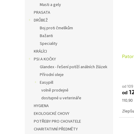
n
p
p
Masti a gely
e
i
r
PRASATA
l
s
o
DRŮBEŽ
p
d
Boj proti čmelíkům
r
u
Bažanti
o
k
d
Speciality
t
u
ů
KRÁLÍCI
Pator
k
PSI A KOČKY
t
Glandex - řešení potíží análních žlázek
ů
Přírodní oleje
Easypill
od 109
volně prodejné
1
od
dostupné u veterináře
Měrná
110,90 
cena:
HYGIENA
Zlepšu
EKOLOGICKÉ CHOVY
POTŘEBY PRO CHOVATELE
CHARITATIVNÍ PŘEDMĚTY