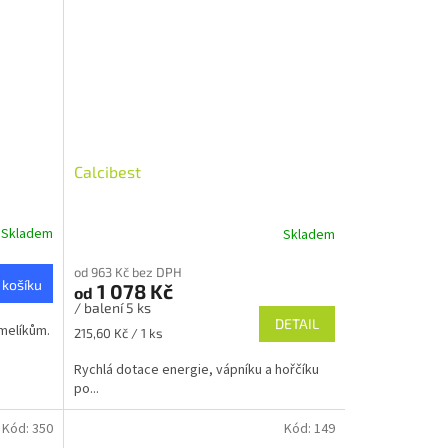
Calcibest
Skladem
Skladem
od 963 Kč bez DPH
 košíku
1 078 Kč
od
/ balení 5 ks
DETAIL
čmelíkům.
Měrná
215,60 Kč / 1 ks
cena:
Rychlá dotace energie, vápníku a hořčíku
po...
Kód:
350
Kód:
149