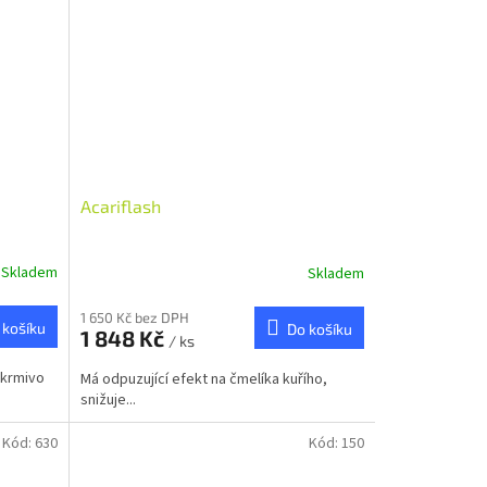
Acariflash
Skladem
Skladem
1 650 Kč bez DPH
 košíku
Do košíku
1 848 Kč
/ ks
 krmivo
Má odpuzující efekt na čmelíka kuřího,
snižuje...
Kód:
630
Kód:
150