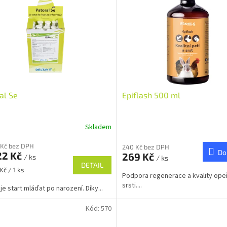
al Se
Epiflash 500 ml
Skladem
 Kč bez DPH
240 Kč bez DPH
Do
22 Kč
269 Kč
/ ks
/ ks
DETAIL
Kč / 1 ks
Podpora regenerace a kvality opeř
srsti....
je start mláďat po narození. Díky...
Kód:
570