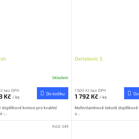
ash
Deltatonic S
Skladem
Kč bez DPH
1 600 Kč bez DPH
Do košíku
Do
8 Kč
1 792 Kč
/ ks
/ ks
 doplňkové krmivo pro kvalitní
Multivitamínové tekuté doplňkové
 -...
s...
Kód:
349