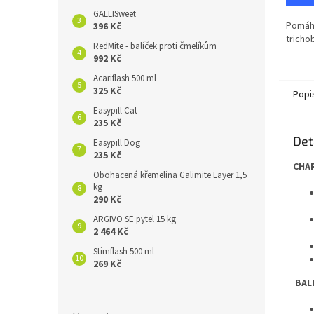
GALLISweet
Pomáh
396 Kč
tricho
RedMite - balíček proti čmelíkům
992 Kč
Acariflash 500 ml
325 Kč
Popi
Easypill Cat
235 Kč
Det
Easypill Dog
235 Kč
CHA
Obohacená křemelina Galimite Layer 1,5
kg
290 Kč
ARGIVO SE pytel 15 kg
2 464 Kč
Stimflash 500 ml
269 Kč
BAL