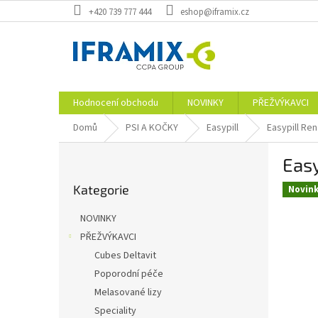
Přejít
+420 739 777 444
eshop@iframix.cz
na
obsah
Hodnocení obchodu
NOVINKY
PŘEŽVÝKAVCI
Domů
PSI A KOČKY
Easypill
Easypill Re
P
Easy
o
Přeskočit
s
Kategorie
kategorie
Novin
t
r
NOVINKY
a
PŘEŽVÝKAVCI
n
Cubes Deltavit
n
í
Poporodní péče
p
Melasované lizy
a
Speciality