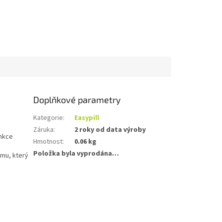
Doplňkové parametry
Kategorie
:
Easypill
Záruka
:
2 roky od data výroby
unkce
Hmotnost
:
0.06 kg
Položka byla vyprodána…
mu, který