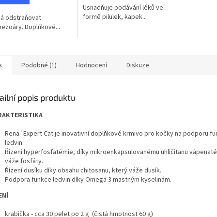
Usnadňuje podávání léků ve
formě pilulek, kapek...
á odstraňovat
bezoáry. Doplňkové...
s
Podobné (1)
Hodnocení
Diskuze
ailní popis produktu
RAKTERISTIKA
Rena´Expert Cat je inovativní doplňkové krmivo pro kočky na podporu f
ledvin.
Řízení hyperfosfatémie, díky mikroenkapsulovanému uhličitanu vápenaté
váže fosfáty.
Řízení dusíku díky obsahu chitosanu, který váže dusík.
Podpora funkce ledvin díky Omega 3 mastným kyselinám.
ENÍ
krabička - cca 30 pelet po 2 g (čistá hmotnost 60 g)