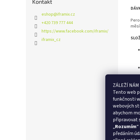
Kontakt
DÁV
eshop
@
iframix.cz
Pero
+420 739 777 444
měsí
https://www.facebook.com/iframix/
SLOŽ
iframix_cz
SKL
ZÁLEŽÍ NÁM
Tento web p
Sklad
funkčnosti w
webových st
abychom moh
připravovat 
„
Rozumím
“
předáním úda