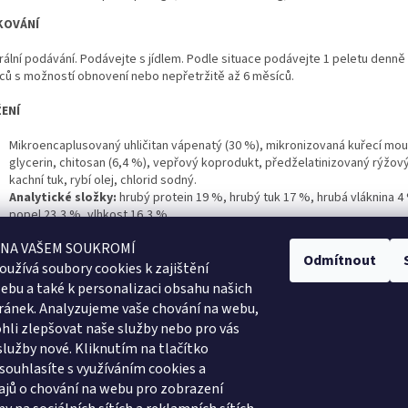
KOVÁNÍ
rální podávání. Podávejte s jídlem. Podle situace podávejte 1 peletu denně
ců s možností obnovení nebo nepřetržitě až 6 měsíců.
ENÍ
Mikroencaplusovaný uhličitan vápenatý (30 %), mikronizovaná kuřecí mou
glycerin, chitosan (6,4 %), vepřový koprodukt, předželatinizovaný rýžov
kachní tuk, rybí olej, chlorid sodný.
Analytické složky:
hrubý protein 19 %, hrubý tuk 17 %, hrubá vláknina 4
popel 23,3 %, vlhkost 16,3 %
ADOVÁNÍ
 NA VAŠEM SOUKROMÍ
Odmítnout
oužívá soubory cookies k
zajištění
ujte v chladu a suchu.
ebu a také k personalizaci obsahu našich
ránek. Analyzujeme vaše chování na webu,
li zlepšovat naše služby nebo pro vás
služby nové. Kliknutím na tlačítko
 souhlasíte s využíváním cookies a
jů o chování na webu pro zobrazení