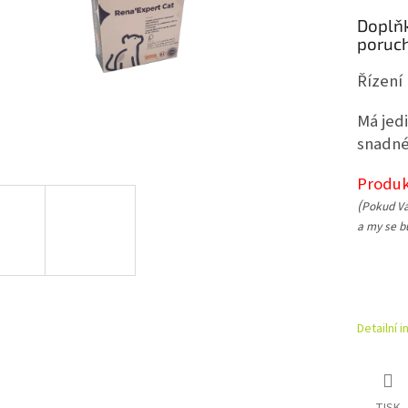
Doplňk
poruch
Řízení
Má jed
snadné
Produk
(
Pokud Vá
a my se bu
Detailní 