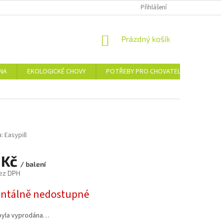
Přihlášení
NÁKUPNÍ
Prázdný košík
KOŠÍK
NA
EKOLOGICKÉ CHOVY
POTŘEBY PRO CHOVATELE
CHAR
a:
Easypill
 Kč
/ balení
ez DPH
tálně nedostupné
byla vyprodána…