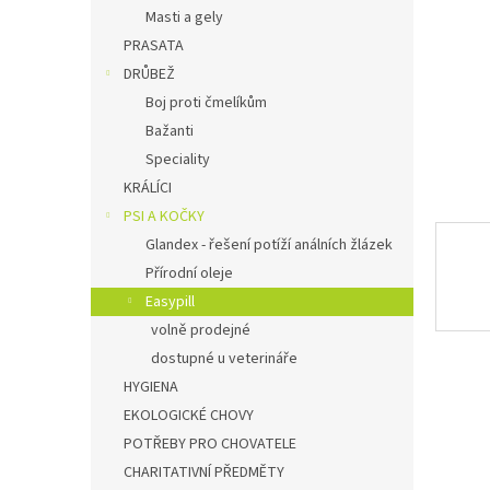
n
Masti a gely
e
PRASATA
l
DRŮBEŽ
Boj proti čmelíkům
Bažanti
Speciality
KRÁLÍCI
PSI A KOČKY
Glandex - řešení potíží análních žlázek
Přírodní oleje
Easypill
volně prodejné
dostupné u veterináře
HYGIENA
EKOLOGICKÉ CHOVY
POTŘEBY PRO CHOVATELE
CHARITATIVNÍ PŘEDMĚTY