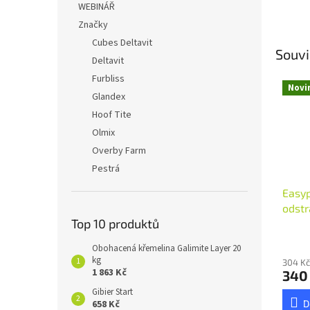
WEBINÁŘ
Značky
Cubes Deltavit
Souvi
Deltavit
Furbliss
Novi
Glandex
Hoof Tite
Olmix
Overby Farm
Pestrá
Easyp
odstr
Top 10 produktů
Obohacená křemelina Galimite Layer 20
kg
304 Kč
1 863 Kč
340
Gibier Start
658 Kč
D