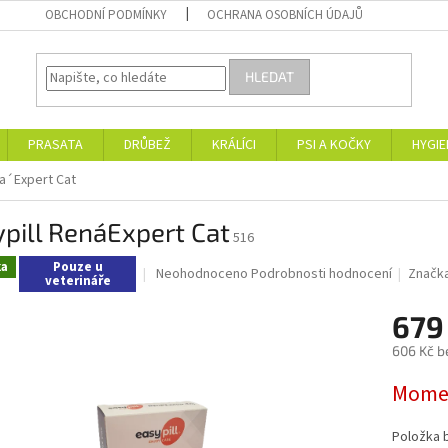
OBCHODNÍ PODMÍNKY
OCHRANA OSOBNÍCH ÚDAJŮ
HLEDAT
PRASATA
DRŮBEŽ
KRÁLÍCI
PSI A KOČKY
HYGIE
na´Expert Cat
pill Rena´Expert Cat
516
ka
Pouze u
Průměrné
Neohodnoceno
Podrobnosti hodnocení
Značk
veterináře
hodnocení
produktu
679
je
0,0
606 Kč b
z
Měrná
5
Momen
cena:
hvězdiček.
Položka 