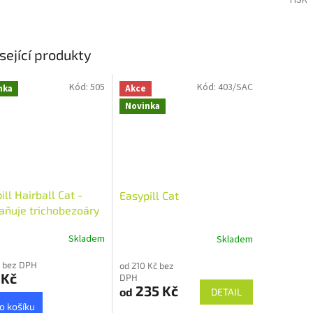
TISK
sející produkty
Kód:
505
Kód:
403/SAC
nka
Akce
Novinka
ill Hairball Cat -
Easypill Cat
aňuje trichobezoáry
Skladem
Skladem
 bez DPH
od 210 Kč bez
 Kč
DPH
235 Kč
od
DETAIL
o košíku