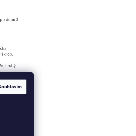
 po dobu 3
čka,
ý škrob,
 %, hrubý
Souhlasím