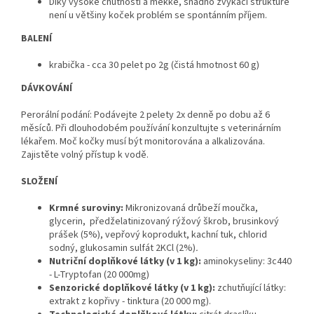
Díky vysoké chutnosti a měkké, snadno žvýkací struktuře
není u většiny koček problém se spontánním příjem.
BALENÍ
krabička - cca 30 pelet po 2g (čistá hmotnost 60 g)
DÁVKOVÁNÍ
Perorální podání: Podávejte 2 pelety 2x denně po dobu až 6
měsíců. Při dlouhodobém používání konzultujte s veterinárním
lékařem. Moč kočky musí být monitorována a alkalizována.
Zajistěte volný přístup k vodě.
SLOŽENÍ
Krmné suroviny:
Mikronizovaná drůbeží moučka,
glycerin, předželatinizovaný rýžový škrob, brusinkový
prášek (5%), vepřový koprodukt, kachní tuk, chlorid
sodný, glukosamin sulfát 2KCl (2%)
.
Nutriční doplňkové látky (v 1 kg):
aminokyseliny: 3c440
- L-Tryptofan (20 000mg)
Senzorické
doplňkové
látky (v 1 kg)
:
zchutňující látky:
extrakt z kopřivy - tinktura (20 000 mg).