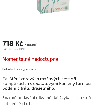
718 Kč
/ balení
641 Kč bez DPH
Měrná
Momentálně nedostupné
cena:
Položka byla vyprodána…
Zajištění zdravých močových cest při
komplikacích s oxalátovými kameny formou
podání citrátu draselného.
Snadné podávání díky měkké žvýkací struktuře a
jedinečné chuti.