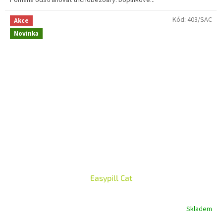
Pomáhá odstraňovat trichobezoáry. Doplňkové...
Kód:
403/SAC
Akce
Novinka
Easypill Cat
Skladem