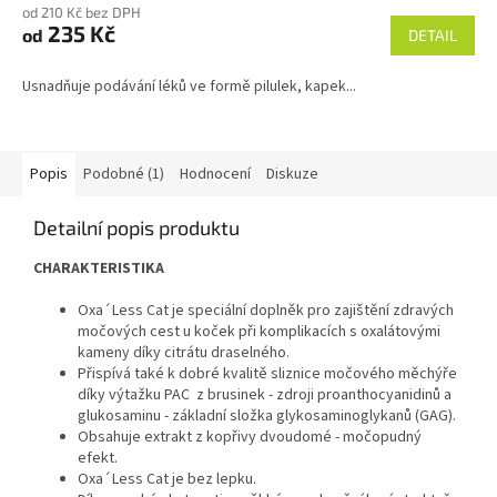
od 210 Kč bez DPH
235 Kč
od
DETAIL
Usnadňuje podávání léků ve formě pilulek, kapek...
Popis
Podobné (1)
Hodnocení
Diskuze
Detailní popis produktu
CHARAKTERISTIKA
Oxa´Less Cat je speciální doplněk pro zajištění zdravých
močových cest u koček při komplikacích s oxalátovými
kameny díky citrátu draselného.
Přispívá také k dobré kvalitě sliznice močového měchýře
díky výtažku PAC z brusinek - zdroji proanthocyanidinů a
glukosaminu - základní složka glykosaminoglykanů (GAG).
Obsahuje extrakt z kopřivy dvoudomé - močopudný
efekt.
Oxa´Less Cat je bez lepku.