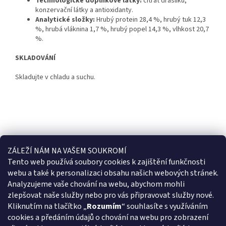
Technologické
doplňkové
látky
:
citrát draslíku,
konzervační látky a antioxidanty.
Analytické složky:
Hrubý protein 28,4 %, hrubý tuk 12,3
%, hrubá vláknina 1,7 %, hrubý popel 14,3 %, vlhkost 20,7
%.
SKLADOVÁNÍ
Skladujte v chladu a suchu.
ZÁLEŽÍ NÁM NA VAŠEM SOUKROMÍ
Doplňkové parametry
Tento web používá soubory cookies k
zajištění funkčnosti
webu a také k personalizaci obsahu našich webových stránek.
Kategorie
:
Easypill
Analyzujeme vaše chování na webu, abychom mohli
Záruka
:
2 roky od data výroby
zlepšovat naše služby nebo pro vás připravovat služby nové.
Hmotnost
:
0.06 kg
Kliknutím na tlačítko „
Rozumím
“ souhlasíte s využíváním
Položka byla vyprodána…
cookies a předáním údajů o chování na webu pro zobrazení