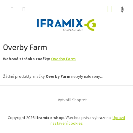
Přejít
NÁKUP
na
obsah
KOŠÍK
Overby Farm
Webová stránka značky:
Overby Farm
Žádné produkty značky
Overby Farm
nebyly nalezeny...
Z
á
Vytvořil Shoptet
p
a
t
Copyright 2026
Iframix e-shop
. Všechna práva vyhrazena.
Upravit
í
nastavení cookies