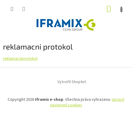
Přejít
NÁKUP
na
obsah
KOŠÍK
reklamacni protokol
reklamacniprotokol
Z
á
Vytvořil Shoptet
p
a
t
Copyright 2026
Iframix e-shop
. Všechna práva vyhrazena.
Upravit
í
nastavení cookies