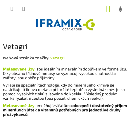
Přejít
NÁKUP
na
obsah
KOŠÍK
Vetagri
Webová stránka značky:
Vetagri
Melasované lizy
jsou ideálním minerálním doplňkem ve formě lizu.
Díky obsahu třtinové melasy se vyznačují vysokou chutností a
zvířaty jsou dobře přijímány.
Vyrábí se speciální technologií, kdy do minerálního krmiva se
nastřikuje třtinová melasa při určité teplotě a výsledná směs je za
pomoci vysokých tlaků slisována do kbelíku. Výsledný produkt
vzniká fyzikální cestou (bez použití chemických reakcí).
Melasované lizy
umožňují zvířatům
zabezpečit dostatečný příjem
minerálních látek a vitamínů potřebných pro jednotlivé druhy
přežvýkavců.