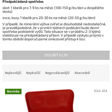
Předpokládaná spotřeba:
skot: 1 kbelík pro 7-9 ks na měsíc (100-150 g/ks/den u dospělého
skotu)
ovce, kozy: 1 kbelík pro 20-30 ks na měsíc (20-50 g/ks/den)
V případě, že minerální výživa zvířat je dlouhodobě nedostatečná,
je pravděpodobné, že v prvních týdnech podávání bude denní
spotřeba podstatně vyšší. Tato situace se v průběhu 2-3 týdnů
stabilizuje na předpokládaný příjem. V případě výskytu průjmů v
tomto období doporučujeme omezovat přístup k lizu.
OTEVŘÍT FILTR
Ř
a
Nejlevnější
Nejdražší
Nejprodávanější
Abecedně
z
e
V
n
Kód:
434
Novinka
ý
í
p
p
i
r
s
o