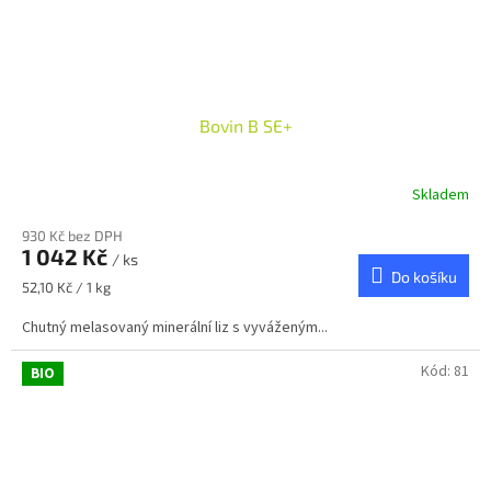
Bovin B SE+
Skladem
930 Kč bez DPH
1 042 Kč
/ ks
Do košíku
Měrná
52,10 Kč / 1 kg
cena:
Chutný melasovaný minerální liz s vyváženým...
Kód:
81
BIO