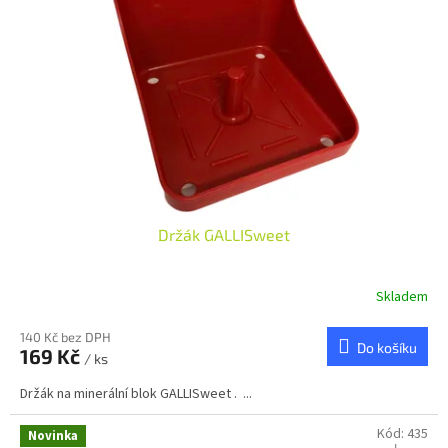
p
d
r
u
o
k
d
t
u
ů
k
t
ů
Držák GALLISweet
Skladem
140 Kč bez DPH
Do košíku
169 Kč
/ ks
Držák na minerální blok GALLISweet . ...
Kód:
435
Novinka