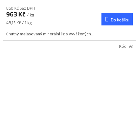
860 Kč bez DPH
963 Kč
/ ks
Do košíku
Měrná
48,15 Kč / 1 kg
cena:
Chutný melasovaný minerální liz s vyvážených...
Kód:
93