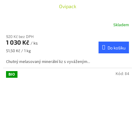
Ovipack
Skladem
920 Kč bez DPH
1 030 Kč
/ ks
Do košíku
Měrná
51,50 Kč / 1 kg
cena:
Chutný melasovaný minerální liz s vyváženým...
Kód:
84
BIO