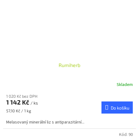
Rumiherb
Skladem
1 020 Kč bez DPH
1 142 Kč
/ ks
Do košíku
Měrná
57,10 Kč / 1 kg
cena:
Melasovaný minerální liz s antiparazitární...
Kód:
90