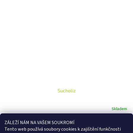
Sucholiz
Skladem
1 020 Kč bez DPH
ZÁLEŽÍ NÁM NA VAŠEM SOUKROMÍ
1 142 Kč
/ ks
Tento web používá soubory cookies k
zajištění funkčnosti
Do košíku