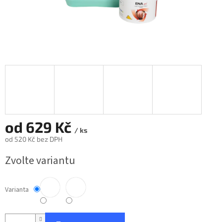
od
629 Kč
/ ks
od
520 Kč
bez DPH
Měrná
Zvolte variantu
cena:
Varianta