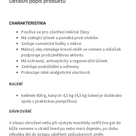
Detailní popis produktu
CHARAKTERISTIKA
Používá se pro ošetření mléčné žlázy.
Má stahující účinek a pomáhá proti otokům.
Snižuje somatické buňky v mléce.
Mátový olej stimuluje krevní oběh ve vemeni a měsíček
podporuje protizánětlivou aktivitu.
Má ochranný, antiseptický a regenerační účinek.
Zmírňuje podráždění a odřeniny.
Prokazuje silné analgetické vlastnosti.
BALENÍ
kelímek 600 g, kanystr 4,5 kg (4,5 kg balení je dodáváno
spolu s praktickou pumpičkou)
DÁVKOVÁNÍ
V situaci ohrožení nebo při výskytu mastitidy vetřít Ena gel do
kůže vemene a struků hned po nebo mezi dojením, po dobu
několika dní do ústupu zánětem způsobených změn.