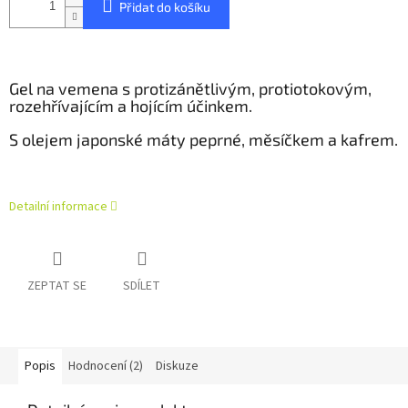
Přidat do košíku
Gel na vemena s protizánětlivým, protiotokovým,
rozehřívajícím a hojícím účinkem.
S olejem japonské máty peprné, měsíčkem a kafrem.
Detailní informace
ZEPTAT SE
SDÍLET
Popis
Hodnocení (2)
Diskuze