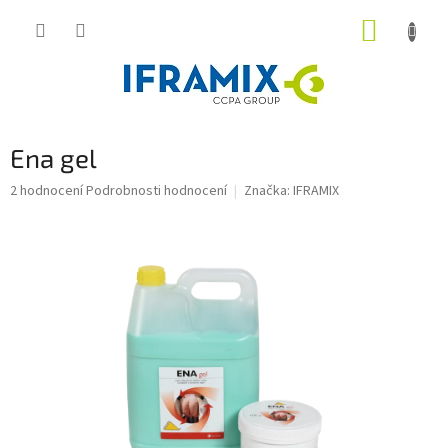
Přejít
NÁKUP
na
obsah
KOŠÍK
Ena gel
Průměrné
2 hodnocení
Podrobnosti hodnocení
Značka:
IFRAMIX
hodnocení
produktu
je
5,0
z
5
hvězdiček.